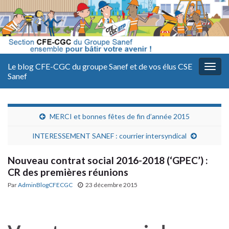
Le blog CFE-CGC du groupe Sanef et de vos élus CSE
Togg
Sanef
navig
MERCI et bonnes fêtes de fin d’année 2015
INTERESSEMENT SANEF : courrier intersyndical
Nouveau contrat social 2016-2018 (‘GPEC’) :
CR des premières réunions
Par
AdminBlogCFECGC
23 décembre 2015